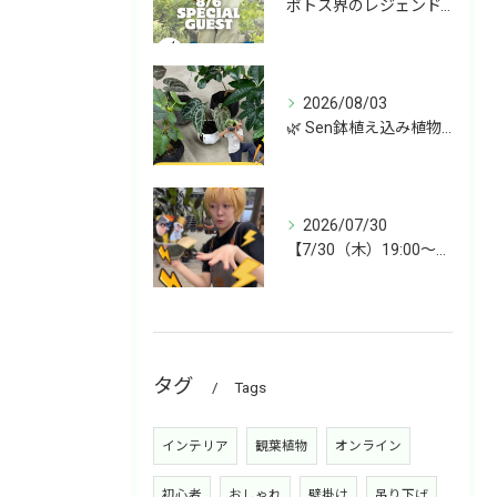
ポトス界のレジェンド、COME BACK!!!
2026/08/03
🌿 Sen鉢植え込み植物 オンラインショップデビュー！ 🌿
2026/07/30
【7/30（木）19:00〜】今週は雑貨&植物ライブ！
タグ
Tags
インテリア
観葉植物
オンライン
初心者
おしゃれ
壁掛け
吊り下げ