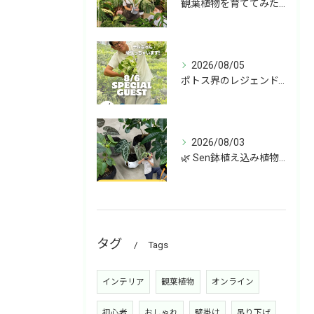
観葉植物を育ててみたいけど、何を選べばいいか分からない」
2026/08/05
ポトス界のレジェンド、COME BACK!!!
2026/08/03
🌿 Sen鉢植え込み植物 オンラインショップデビュー！ 🌿
タグ
Tags
インテリア
観葉植物
オンライン
初心者
おしゃれ
壁掛け
吊り下げ