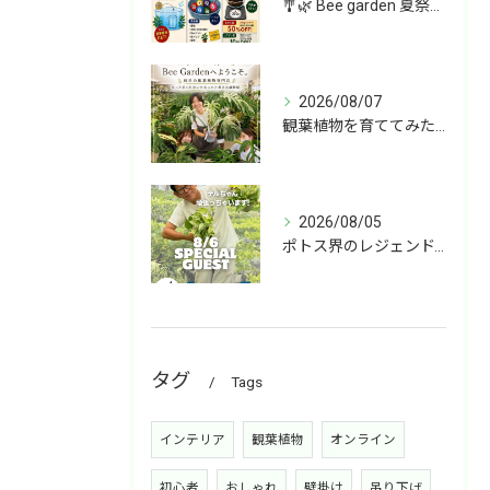
🎐🌿 Bee garden 夏祭り開催！ 🌿🎐
2026/08/07
観葉植物を育ててみたいけど、何を選べばいいか分からない」
2026/08/05
ポトス界のレジェンド、COME BACK!!!
タグ
Tags
インテリア
観葉植物
オンライン
初心者
おしゃれ
壁掛け
吊り下げ