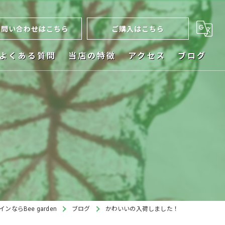
お問い合わせはこちら
ご購入はこちら
よくある質問
当店の特徴
アクセス
ブログ
ネット販売
お祝い
！
植木鉢
ビカクシダ
インテリア
ならBee garden
ブログ
かわいいの入荷しました！