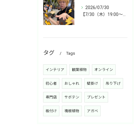
2026/07/30
【7/30（木）19:00〜】今週は雑貨&植物ライブ！
タグ
Tags
インテリア
観葉植物
オンライン
初心者
おしゃれ
壁掛け
吊り下げ
専門店
サボテン
プレゼント
板付け
塊根植物
アガベ