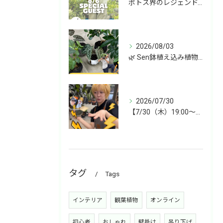
ポトス界のレジェンド、COME BACK!!!
2026/08/03
🌿 Sen鉢植え込み植物 オンラインショップデビュー！ 🌿
2026/07/30
【7/30（木）19:00〜】今週は雑貨&植物ライブ！
タグ
Tags
インテリア
観葉植物
オンライン
初心者
おしゃれ
壁掛け
吊り下げ