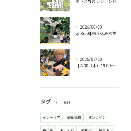
ポトス界のレジェンド、COME BACK!!!
2026/08/03
🌿 Sen鉢植え込み植物 オンラインショップデビュー！ 🌿
2026/07/30
【7/30（木）19:00〜】今週は雑貨&植物ライブ！
タグ
Tags
インテリア
観葉植物
オンライン
初心者
おしゃれ
壁掛け
吊り下げ