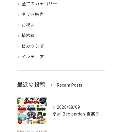
全てのカテゴリー
ネット販売
お祝い
植木鉢
ビカクシダ
インテリア
最近の投稿
Recent Posts
2026/08/09
🎐🌿 Bee garden 夏祭り開催！ 🌿🎐