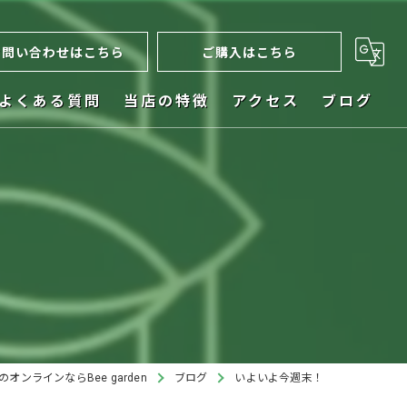
お問い合わせはこちら
ご購入はこちら
よくある質問
当店の特徴
アクセス
ブログ
ネット販売
お祝い
植木鉢
ビカクシダ
インテリア
オンラインならBee garden
ブログ
いよいよ今週末！