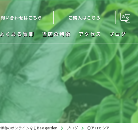
お問い合わせはこちら
ご購入はこちら
よくある質問
当店の特徴
アクセス
ブログ
ネット販売
お祝い
植木鉢
ビカクシダ
インテリア
植物のオンラインならBee garden
ブログ
①アロカシア