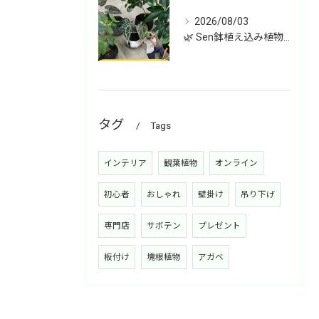
2026/08/03
🌿 Sen鉢植え込み植物 オンラインショップデビュー！ 🌿
タグ
Tags
インテリア
観葉植物
オンライン
初心者
おしゃれ
壁掛け
吊り下げ
専門店
サボテン
プレゼント
板付け
塊根植物
アガベ