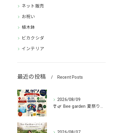
ネット販売
お祝い
植木鉢
ビカクシダ
インテリア
最近の投稿
Recent Posts
2026/08/09
🎐🌿 Bee garden 夏祭り開催！ 🌿🎐
2026/08/07