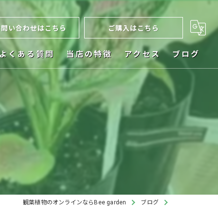
お問い合わせはこちら
ご購入はこちら
よくある質問
当店の特徴
アクセス
ブログ
ネット販売
お祝い
植木鉢
ビカクシダ
インテリア
観葉植物のオンラインならBee garden
ブログ