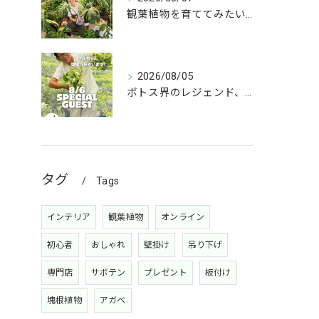
観葉植物を育ててみたいけど、何を選べばいいか分からない」
2026/08/05
ポトス界のレジェンド、COME BACK!!!
タグ
Tags
インテリア
観葉植物
オンライン
初心者
おしゃれ
壁掛け
吊り下げ
専門店
サボテン
プレゼント
板付け
塊根植物
アガベ