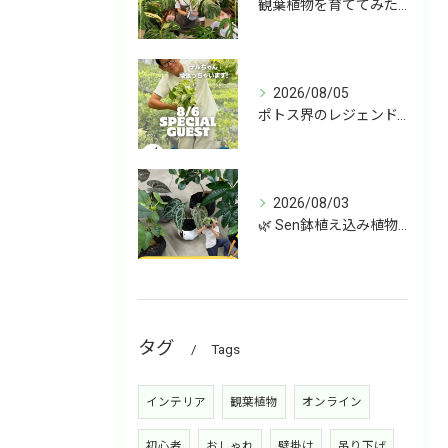
観葉植物を育ててみたいけど、何を選べばいいか分からない」
2026/08/05
ポトス界のレジェンド、COME BACK!!!
2026/08/03
🌿 Sen鉢植え込み植物 オンラインショップデビュー！ 🌿
タグ
Tags
インテリア
観葉植物
オンライン
初心者
おしゃれ
壁掛け
吊り下げ