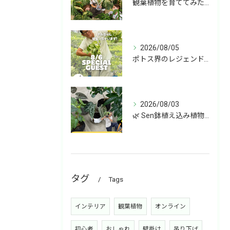
観葉植物を育ててみたいけど、何を選べばいいか分からない」
2026/08/05
ポトス界のレジェンド、COME BACK!!!
2026/08/03
🌿 Sen鉢植え込み植物 オンラインショップデビュー！ 🌿
タグ
Tags
インテリア
観葉植物
オンライン
初心者
おしゃれ
壁掛け
吊り下げ