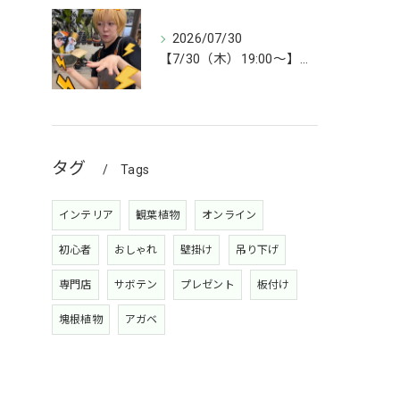
2026/07/30
【7/30（木）19:00〜】今週は雑貨&植物ライブ！
タグ
Tags
インテリア
観葉植物
オンライン
初心者
おしゃれ
壁掛け
吊り下げ
専門店
サボテン
プレゼント
板付け
塊根植物
アガベ