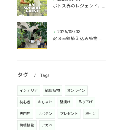
ポトス界のレジェンド、COME BACK!!!
2026/08/03
🌿 Sen鉢植え込み植物 オンラインショップデビュー！ 🌿
タグ
Tags
インテリア
観葉植物
オンライン
初心者
おしゃれ
壁掛け
吊り下げ
専門店
サボテン
プレゼント
板付け
塊根植物
アガベ