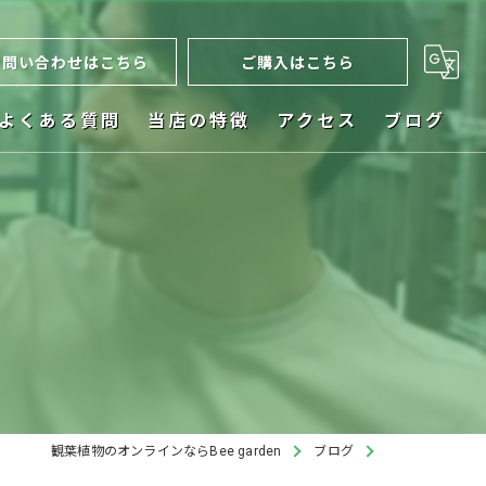
お問い合わせはこちら
ご購入はこちら
よくある質問
当店の特徴
アクセス
ブログ
ネット販売
お祝い
植木鉢
ビカクシダ
インテリア
観葉植物のオンラインならBee garden
ブログ