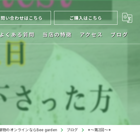
お問い合わせはこちら
ご購入はこちら
よくある質問
当店の特徴
アクセス
ブログ
ネット販売
お祝い
植木鉢
ビカクシダ
インテリア
物のオンラインならBee garden
ブログ
✴︎〜第2回〜✴︎