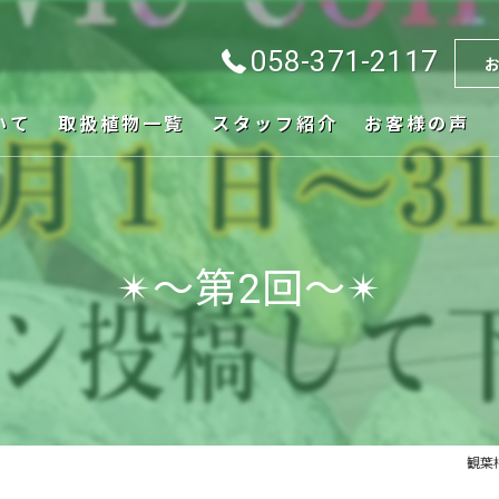
058-371-2117
いて
取扱植物一覧
スタッフ紹介
お客様の声
✴︎〜第2回〜✴︎
観葉植