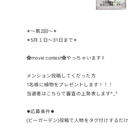
✴︎〜第2回〜✴︎
✴︎5月１日〜31日まで✴︎
✿movie contest✿やっちゃいます✌︎
メンション投稿してくだった方
1名様に植物をプレゼントします！！！
当選者はこちらで審査の上発表します^_^
✸応募条件✸
(ビーガーデン)投稿で人物をタグ付けするだけ