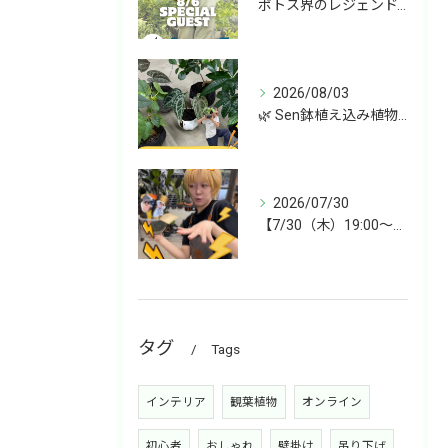
ポトス界のレジェンド、COME BACK!!!
2026/08/03
🌿 Sen鉢植え込み植物 オンラインショップデビュー！ 🌿
2026/07/30
【7/30（木）19:00〜】今週は雑貨&植物ライブ！
タグ
Tags
インテリア
観葉植物
オンライン
初心者
おしゃれ
壁掛け
吊り下げ