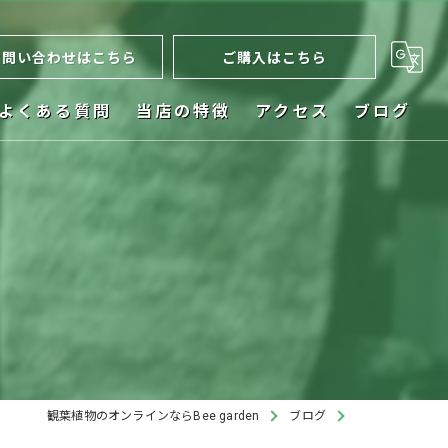
お問い合わせはこちら
ご購入はこちら
よくある質問
当店の特徴
アクセス
ブログ
ネット販売
お祝い
植木鉢
ビカクシダ
インテリア
観葉植物のオンラインならBee garden
ブログ