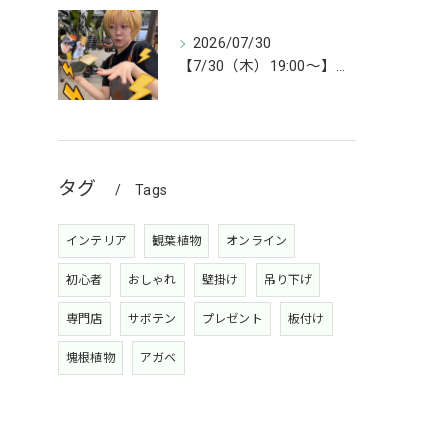
2026/07/30
【7/30（木）19:00〜】今週は雑貨&植物ライブ！
タグ
Tags
インテリア
観葉植物
オンライン
初心者
おしゃれ
壁掛け
吊り下げ
専門店
サボテン
プレゼント
板付け
塊根植物
アガベ