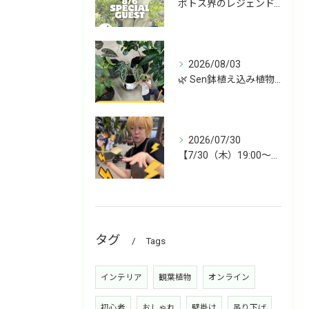
ポトス界のレジェンド、COME BACK!!!
2026/08/03
🌿 Sen鉢植え込み植物 オンラインショップデビュー！ 🌿
2026/07/30
【7/30（木）19:00〜】今週は雑貨&植物ライブ！
タグ
Tags
インテリア
観葉植物
オンライン
初心者
おしゃれ
壁掛け
吊り下げ