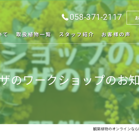
058-371-2117
いて
取扱植物一覧
スタッフ紹介
お客様の声
ザのワークショップのお
観葉植物のオンラインならBee