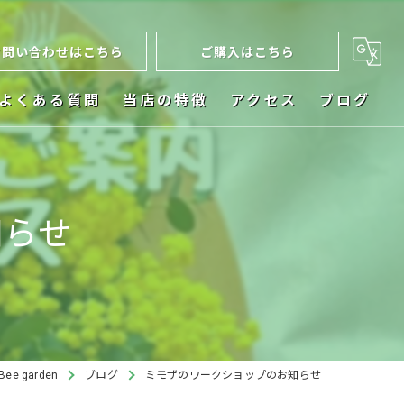
お問い合わせはこちら
ご購入はこちら
よくある質問
当店の特徴
アクセス
ブログ
ネット販売
お祝い
知らせ
植木鉢
ビカクシダ
インテリア
 garden
ブログ
ミモザのワークショップのお知らせ