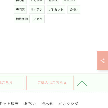
初心者
おしゃれ
壁掛け
吊り下げ
専門店
サボテン
プレゼント
板付け
塊根植物
アガベ
はこちら
ご購入はこちら
ネット販売
お祝い
植木鉢
ビカクシダ