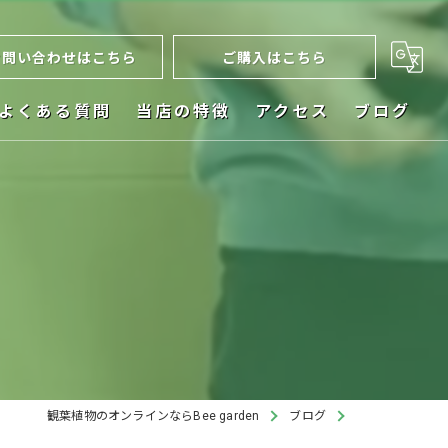
お問い合わせはこちら
ご購入はこちら
よくある質問
当店の特徴
アクセス
ブログ
ネット販売
お祝い
植木鉢
ビカクシダ
インテリア
観葉植物のオンラインならBee garden
ブログ