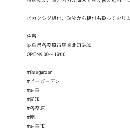
※植物か、鉢どちらか購入で植え替え無料。
ビカクシダ板付、鉢物から板付も扱っており
住所
岐阜県各務原市尾崎北町5-30
OPEN9:00〜18:00
#Beegarden
#ビーガーデン
#岐阜
#愛知
#各務原
#関
#岐阜市