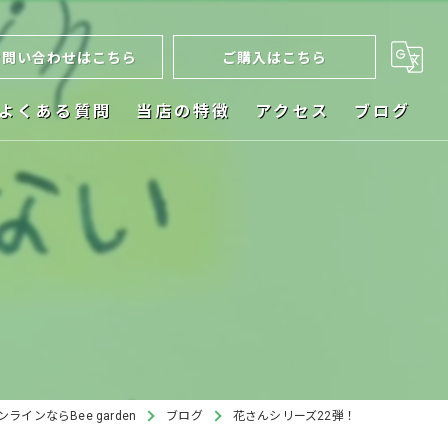
お問い合わせはこちら
ご購入はこちら
よくある質問
当店の特徴
アクセス
ブログ
ネット販売
お祝い
植木鉢
ビカクシダ
インテリア
ラインならBee garden
ブログ
花さんシリーズ22弾！