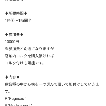
♦︎所要時間♦︎
1時間〜1時間半
♦︎参加費♦︎
10000円
※参加費と別途になりますが
店舗内コルクを購入頂ければ
コルク付けも可能です。
♦︎内容♦︎
数品種の中から株を一つ選んで頂いて板付けしていきま
す。
P. 'Pegasus '
P. 'Monkey north'