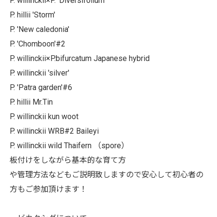
P. willinckii×P. 'Diversifolium'
P. hillii 'Storm'
P. 'New caledonia'
P. 'Chomboon'#2
P. willinckii×P.bifurcatum Japanese hybrid
P. willinckii 'silver'
P. 'Patra garden'#6
P. hillii Mr.Tin
P. willinckii kun woot
P. willinckii WRB#2 Baileyi
P. willinckii wild Thaifern （spore）
板付けをしながら基本的な育て方
や管理方法などもご説明致しますので安心して初心者の
方もご参加頂けます！