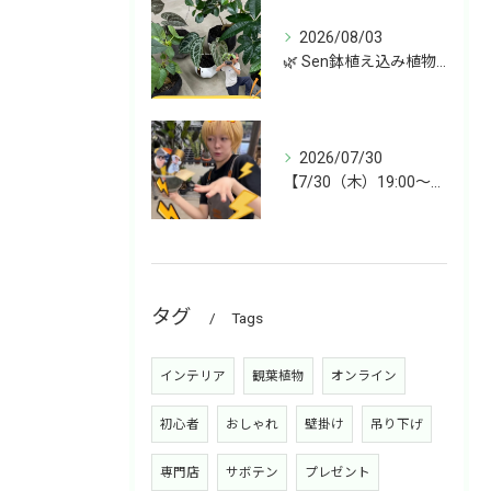
2026/08/03
🌿 Sen鉢植え込み植物 オンラインショップデビュー！ 🌿
2026/07/30
【7/30（木）19:00〜】今週は雑貨&植物ライブ！
タグ
Tags
インテリア
観葉植物
オンライン
初心者
おしゃれ
壁掛け
吊り下げ
専門店
サボテン
プレゼント