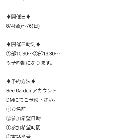
♦︎開催日♦︎
8/4(金)〜/6(日)
♦︎開催日時刻♦︎
①部10:30〜②部13:30〜
※予約制になります。
♦︎予約方法♦︎
Bee Garden アカウント
DMにてご予約下さい。
①お名前
②参加希望日時
③参加希望時間
④電話番号