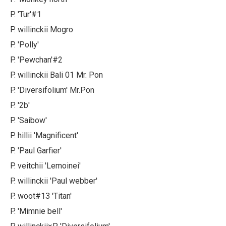
P. 'Tur'#1
P. willinckii Mogro
P. 'Polly'
P. 'Pewchan'#2
P. willinckii Bali 01 Mr. Pon
P. 'Diversifolium' Mr.Pon
P. '2b'
P. 'Saibow'
P. hillii 'Magnificent'
P. 'Paul Garfier'
P. veitchii 'Lemoinei'
P. willinckii 'Paul webber'
P. woot#13 'Titan'
P. 'Mimnie bell'