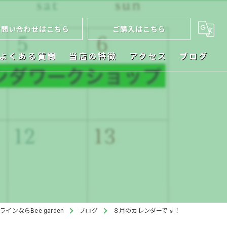
お問い合わせはこちら
ご購入はこちら
よくある質問
当店の特徴
アクセス
ブログ
ネット販売
お祝い
植木鉢
ビカクシダ
インテリア
インならBee garden
ブログ
８月のカレンダーです！