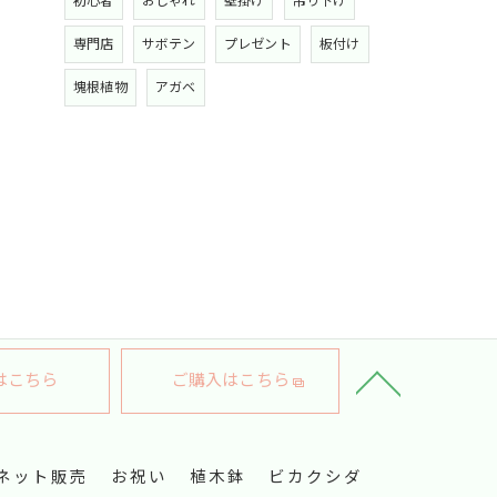
初心者
おしゃれ
壁掛け
吊り下げ
専門店
サボテン
プレゼント
板付け
塊根植物
アガベ
はこちら
ご購入はこちら
ネット販売
お祝い
植木鉢
ビカクシダ