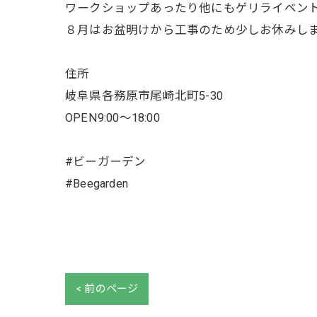
ワークショップあったり他にもゲリライベン
８月はお盆明けから工事のため少しお休みし
住所
岐阜県各務原市尾崎北町5-30
OPEN9:00〜18:00
#ビーガーデン
#Beegarden
< 前のページ